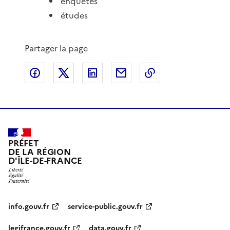
enquêtes
études
Partager la page
Partager sur Facebook
Partager sur X
Partager sur LinkedIn
Partager par email
Copier le lien de 
PRÉFET
DE LA RÉGION
D'ÎLE-DE-FRANCE
info.gouv.fr
service-public.gouv.fr
legifrance.gouv.fr
data.gouv.fr